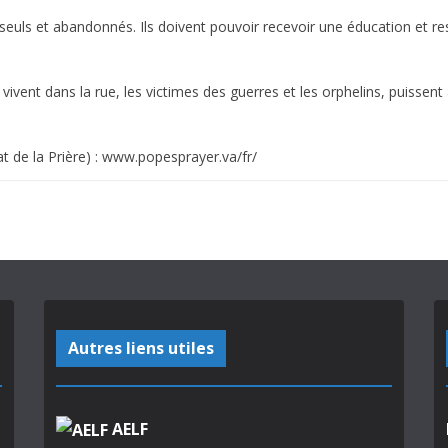
euls et abandonnés. Ils doivent pouvoir recevoir une éducation et res
vivent dans la rue, les victimes des guerres et les orphelins, puissent 
t de la Prière) : www.popesprayer.va/fr/
Autres liens utiles
AELF