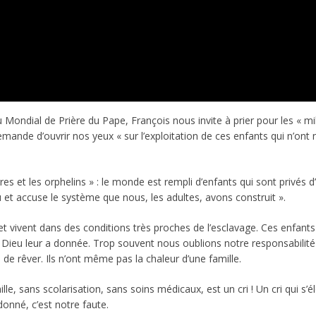
ondial de Prière du Pape, François nous invite à prier pour les « mill
nde d’ouvrir nos yeux « sur l’exploitation de ces enfants qui n’ont ni le
rres et les orphelins » : le monde est rempli d’enfants qui sont privés
eu et accuse le système que nous, les adultes, avons construit ».
nt et vivent dans des conditions très proches de l’esclavage. Ces enfa
Dieu leur a donnée. Trop souvent nous oublions notre responsabilité e
ni de rêver. Ils n’ont même pas la chaleur d’une famille.
e, sans scolarisation, sans soins médicaux, est un cri ! Un cri qui s’
donné, c’est notre faute.